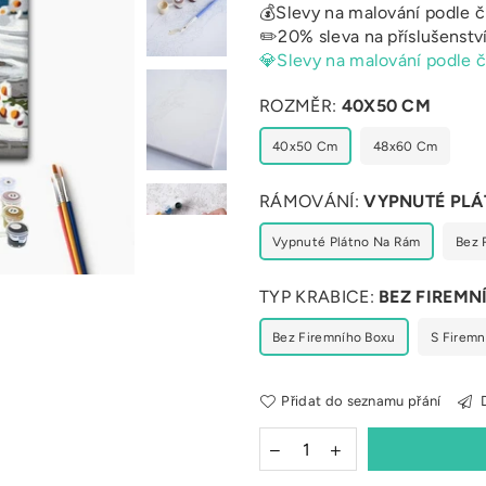
💰Slevy na malování podle č
✏️20% sleva na příslušenstv
💎Slevy na malování podle č
ROZMĚR:
40X50 CM
40x50 Cm
48x60 Cm
RÁMOVÁNÍ:
VYPNUTÉ PLÁ
Vypnuté Plátno Na Rám
Bez 
TYP KRABICE:
BEZ FIREMN
Bez Firemního Boxu
S Firem
Přidat do seznamu přání
D