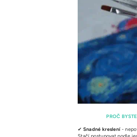
PROČ BYSTE
✔
Snadné kreslení
- nepot
Stačí postupovat podle j