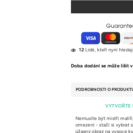
12
Lidé, kteří nyní hleda
Doba dodání se může lišit v
PODROBNOSTI O PRODUKT
VYTVOŘTE 
Nemusíte být mistři malíři
omezení - stačí si vybrat s
úžasný obraz na vysoce kv