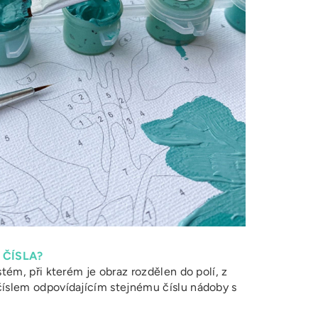
 ČÍSLA?
stém, při kterém je obraz rozdělen do polí, z
číslem odpovídajícím stejnému číslu nádoby s