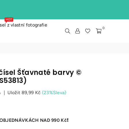
HOT
el z vlastní fotografie
0
čísel Šťavnaté barvy ©
BS53813)
č
|
Uložit
89,99 Kč
(
23
%Sleva)
 OBJEDNÁVKÁCH NAD 990 Kč❗