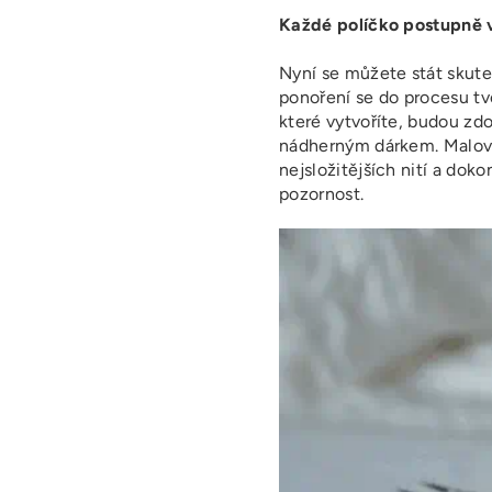
Každé políčko postupně v
Nyní se můžete stát skut
ponoření se do procesu tv
které vytvoříte, budou zd
nádherným dárkem. Malován
nejsložitějších nití a dok
pozornost.