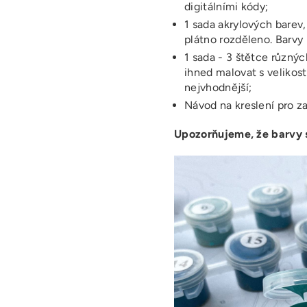
digitálními kódy;
1 sada akrylových barev,
plátno rozděleno. Barvy
1 sada - 3 štětce různýc
ihned malovat s velikost
nejvhodnější;
Návod na kreslení pro z
Upozorňujeme, že barvy se