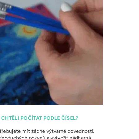
 CHTĚLI POČÍTAT PODLE ČÍSEL?
řebujete mít žádné výtvarné dovednosti.
ednoduchých pokynů a vytvořit nádherná