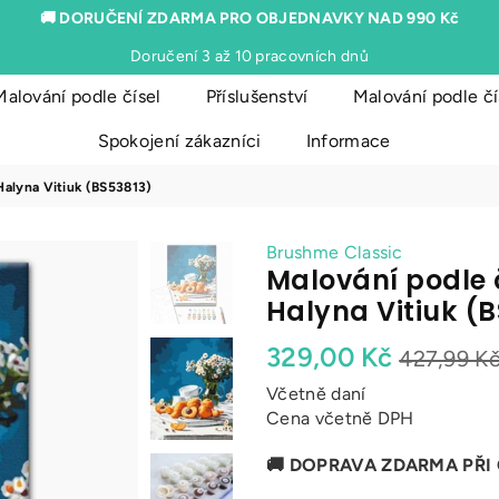
🚚 DORUČENÍ ZDARMA PRO OBJEDNAVKY NAD 990 Kč
Doručení 3 až 10 pracovních dnů
Malování podle čísel
Příslušenství
Malování podle čís
Spokojení zákazníci
Informace
Halyna Vitiuk (BS53813)
Brushme Classic
Malování podle 
Halyna Vitiuk (
Běžná
329,00 Kč
427,99 K
cena
Včetně daní
Cena včetně DPH
🚚 DOPRAVA ZDARMA PŘI