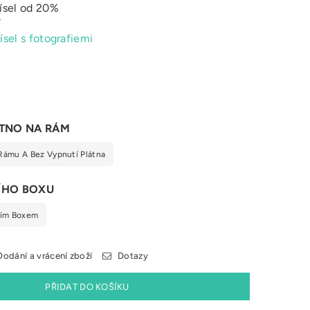
ísel od 20%
í
ísel s fotografiemi
TNO NA RÁM
Rámu A Bez Vypnutí Plátna
ÍHO BOXU
ním Boxem
odání a vrácení zboží
Dotazy
PŘIDAT DO KOŠÍKU