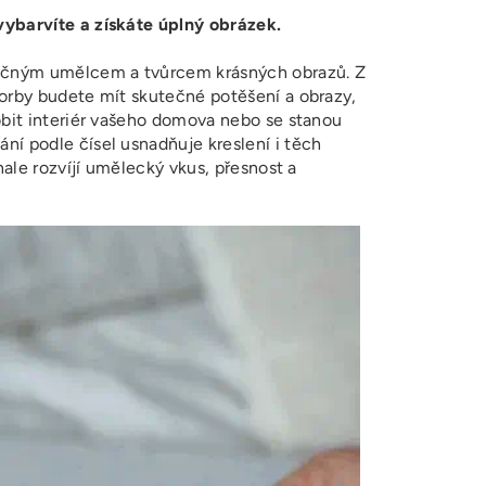
ybarvíte a získáte úplný obrázek.
ečným umělcem a tvůrcem krásných obrazů. Z
orby budete mít skutečné potěšení a obrazy,
obit interiér vašeho domova nebo se stanou
í podle čísel usnadňuje kreslení i těch
onale rozvíjí umělecký vkus, přesnost a