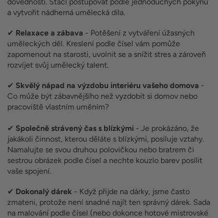
dovednosti. Stačí postupovat podle jednoduchých pokynů
a vytvořit nádherná umělecká díla.
✔
Relaxace a zábava
- Potěšení z vytváření úžasných
uměleckých děl. Kreslení podle čísel vám pomůže
zapomenout na starosti, uvolnit se a snížit stres a zároveň
rozvíjet svůj umělecký talent.
✔
Skvělý nápad na výzdobu interiéru vašeho domova
-
Co může být zábavnějšího než vyzdobit si domov nebo
pracoviště vlastním uměním?
✔
Společně strávený čas s blízkými
- Je prokázáno, že
jakákoli činnost, kterou děláte s blízkými, posiluje vztahy.
Namalujte se svou druhou polovičkou nebo bratrem či
sestrou obrázek podle čísel a nechte kouzlo barev posílit
vaše spojení.
✔
Dokonalý dárek
- Když přijde na dárky, jsme často
zmateni, protože není snadné najít ten správný dárek. Sada
na malování podle čísel (nebo dokonce hotové mistrovské