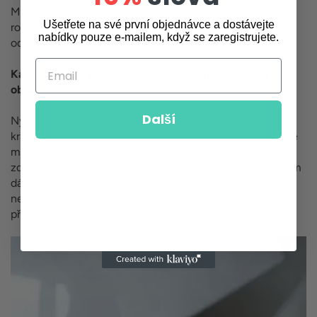
Malování podle čísel je systém, při kterém je obraz
Ušetřete na své první objednávce a dostávejte
rozdělen do polí, z nichž každé je označeno číslem
nabídky pouze e-mailem, když se zaregistrujete.
odpovídajícím stejnému číslu nádoby s barvou.
Email
Každé políčko postupně vybarvíte a získáte úplný
obrázek.
Další
Nyní se můžete stát skutečným umělcem a tvůrcem
krásných obrazů. Z ponoření se do procesu tvorby budete
mít skutečné potěšení a obrazy, které vytvoříte, budou
zdobit interiér vašeho domova nebo se stanou nádherným
dárkem. Malování podle čísel usnadňuje kreslení i těch
nejsložitějších nití a dokonale rozvíjí umělecký vkus,
přesnost a pozornost.