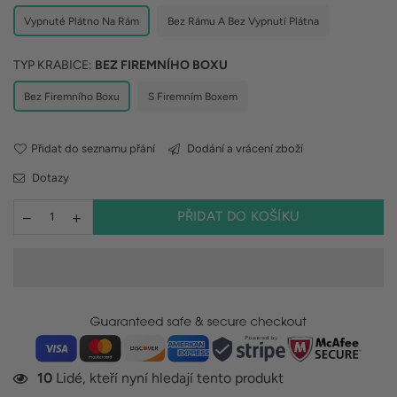
Vypnuté Plátno Na Rám
Bez Rámu A Bez Vypnutí Plátna
TYP KRABICE:
BEZ FIREMNÍHO BOXU
Bez Firemního Boxu
S Firemním Boxem
Přidat do seznamu přání
Dodání a vrácení zboží
Dotazy
PŘIDAT DO KOŠÍKU
10
Lidé, kteří nyní hledají tento produkt