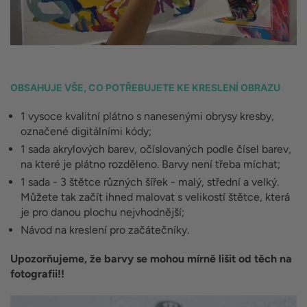
OBSAHUJE VŠE, CO POTŘEBUJETE KE KRESLENÍ OBRAZU
1 vysoce kvalitní plátno s nanesenými obrysy kresby,
označené digitálními kódy;
1 sada akrylových barev, očíslovaných podle čísel barev,
na které je plátno rozděleno. Barvy není třeba míchat;
1 sada - 3 štětce různých šířek - malý, střední a velký.
Můžete tak začít ihned malovat s velikostí štětce, která
je pro danou plochu nejvhodnější;
Návod na kreslení pro začátečníky.
Upozorňujeme, že barvy se mohou mírně lišit od těch na
fotografii!!