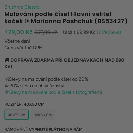
Brushme Classic
Malování podle čísel Hlavní velitel
koček © Marianna Pashchuk (BS53427)
Běžná
429,00 Kč
557,99 Kč
Uložit
89,99 Kč
(
23
%Sleva)
cena
Včetně daní
Cena včetně DPH
🚚 DOPRAVA ZDARMA PŘI OBJEDNÁVKÁCH NAD 990
Kč❗
💰Slevy na malování podle čísel od 20%
✏️20% sleva na příslušenství
💎Slevy na malování podle čísel s fotografiemi
ROZMĚR:
40X50 CM
40x50 Cm
48x60 Cm
RÁMOVÁNÍ:
VYPNUTÉ PLÁTNO NA RÁM