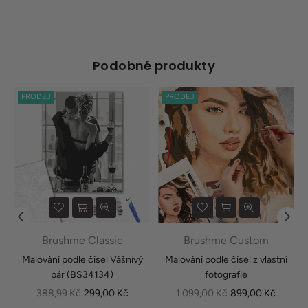
Podobné produkty
PRODEJ
PRODEJ
Brushme Classic
Brushme Custom
1
Malování podle čísel Vášnivý
Malování podle čísel z vlastní
pár (BS34134)
fotografie
Běžná
Běžná
388,99 Kč
299,00 Kč
1.099,00 Kč
899,00 Kč
cena
cena