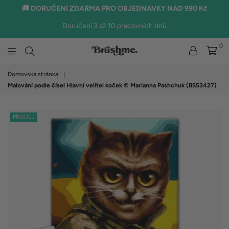
🚚 DORUČENÍ ZDARMA PRO OBJEDNAVKY NAD 990 Kč
Doručení 3 až 10 pracovních dnů
0
brushme.cz
Domovská stránka
|
Malování podle čísel Hlavní velitel koček © Marianna Pashchuk (BS53427)
PRODEJ