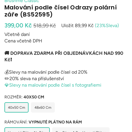
Brushme Classic
Malování podle čísel Odrazy polární
záře (BS52595)
Běžná
399,00 Kč
518,99 Kč
Uložit
89,99 Kč
(
23
%Sleva)
cena
Včetně daní
Cena včetně DPH
🚚 DOPRAVA ZDARMA PŘI OBJEDNÁVKÁCH NAD 990
Kč❗
💰Slevy na malování podle čísel od 20%
✏️20% sleva na příslušenství
💎Slevy na malování podle čísel s fotografiemi
ROZMĚR:
40X50 CM
40x50 Cm
48x60 Cm
RÁMOVÁNÍ:
VYPNUTÉ PLÁTNO NA RÁM