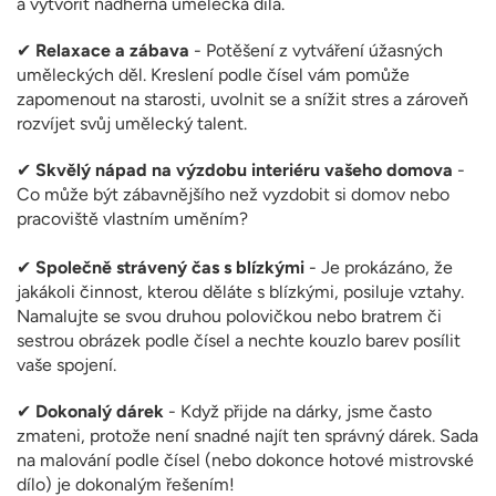
a vytvořit nádherná umělecká díla.
✔
Relaxace a zábava
- Potěšení z vytváření úžasných
uměleckých děl. Kreslení podle čísel vám pomůže
zapomenout na starosti, uvolnit se a snížit stres a zároveň
rozvíjet svůj umělecký talent.
✔
Skvělý nápad na výzdobu interiéru vašeho domova
-
Co může být zábavnějšího než vyzdobit si domov nebo
pracoviště vlastním uměním?
✔
Společně strávený čas s blízkými
- Je prokázáno, že
jakákoli činnost, kterou děláte s blízkými, posiluje vztahy.
Namalujte se svou druhou polovičkou nebo bratrem či
sestrou obrázek podle čísel a nechte kouzlo barev posílit
vaše spojení.
✔
Dokonalý dárek
- Když přijde na dárky, jsme často
zmateni, protože není snadné najít ten správný dárek. Sada
na malování podle čísel (nebo dokonce hotové mistrovské
dílo) je dokonalým řešením!