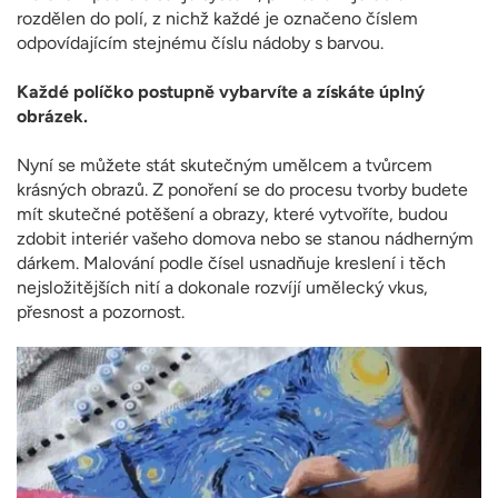
rozdělen do polí, z nichž každé je označeno číslem
odpovídajícím stejnému číslu nádoby s barvou.
Každé políčko postupně vybarvíte a získáte úplný
obrázek.
Nyní se můžete stát skutečným umělcem a tvůrcem
krásných obrazů. Z ponoření se do procesu tvorby budete
mít skutečné potěšení a obrazy, které vytvoříte, budou
zdobit interiér vašeho domova nebo se stanou nádherným
dárkem. Malování podle čísel usnadňuje kreslení i těch
nejsložitějších nití a dokonale rozvíjí umělecký vkus,
přesnost a pozornost.