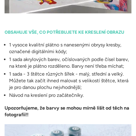
OBSAHUJE VŠE, CO POTŘEBUJETE KE KRESLENÍ OBRAZU
1 vysoce kvalitní plátno s nanesenými obrysy kresby,
označené digitálními kódy;
1 sada akrylových barev, očíslovaných podle čísel barev,
na které je plátno rozděleno. Barvy není třeba míchat;
1 sada - 3 štětce různých šířek - malý, střední a velký.
Můžete tak začít ihned malovat s velikostí štětce, která
je pro danou plochu nejvhodnější;
Návod na kreslení pro začátečníky.
Upozorňujeme, že barvy se mohou mírně lišit od těch na
fotografii!!