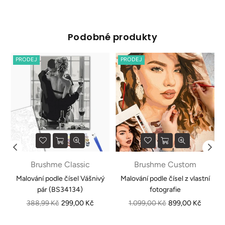
Podobné produkty
PRODEJ
PRODEJ
Brushme Classic
Brushme Custom
1
Malování podle čísel Vášnivý
Malování podle čísel z vlastní
pár (BS34134)
fotografie
Běžná
Běžná
388,99 Kč
299,00 Kč
1.099,00 Kč
899,00 Kč
cena
cena