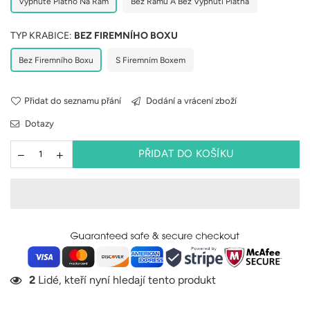
Vypnuté Plátno Na Rám
Bez Rámu A Bez Vypnutí Plátna
TYP KRABICE:
BEZ FIREMNÍHO BOXU
Bez Firemního Boxu
S Firemním Boxem
Přidat do seznamu přání
Dodání a vrácení zboží
Dotazy
PŘIDAT DO KOŠÍKU
2
Lidé, kteří nyní hledají tento produkt