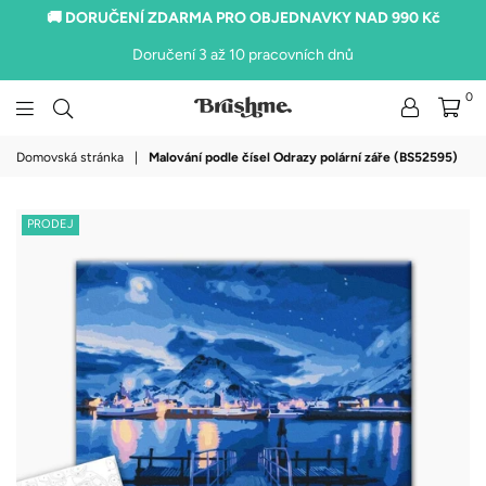
🚚 DORUČENÍ ZDARMA PRO OBJEDNAVKY NAD 990 Kč
Doručení 3 až 10 pracovních dnů
0
brushme.cz
Domovská stránka
|
Malování podle čísel Odrazy polární záře (BS52595)
PRODEJ