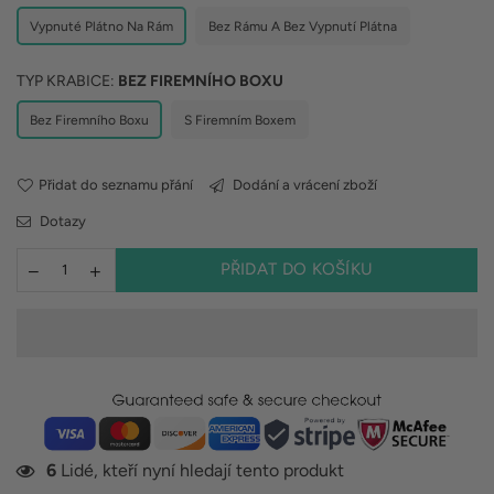
Vypnuté Plátno Na Rám
Bez Rámu A Bez Vypnutí Plátna
TYP KRABICE:
BEZ FIREMNÍHO BOXU
Bez Firemního Boxu
S Firemním Boxem
Přidat do seznamu přání
Dodání a vrácení zboží
Dotazy
PŘIDAT DO KOŠÍKU
6
Lidé, kteří nyní hledají tento produkt