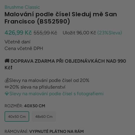
Brushme Classic
Malování podle čísel Sleduj mě San
Francisco (BS52590)
Běžná
426,99 Kč
555,99 Kč
Uložit
96,00 Kč
(
23
%Sleva)
cena
Včetně daní
Cena včetně DPH
🚚 DOPRAVA ZDARMA PŘI OBJEDNÁVKÁCH NAD 990
Kč❗
💰Slevy na malování podle čísel od 20%
✏️20% sleva na příslušenství
💎Slevy na malování podle čísel s fotografiemi
ROZMĚR:
40X50 CM
40x50 Cm
48x60 Cm
RÁMOVÁNÍ:
VYPNUTÉ PLÁTNO NA RÁM