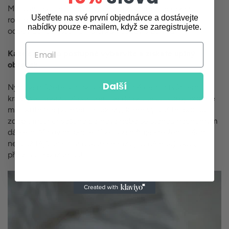
Malování podle čísel je systém, při kterém je obraz
Ušetřete na své první objednávce a dostávejte
rozdělen do polí, z nichž každé je označeno číslem
nabídky pouze e-mailem, když se zaregistrujete.
odpovídajícím stejnému číslu nádoby s barvou.
Email
Každé políčko postupně vybarvíte a získáte úplný
obrázek.
Další
Nyní se můžete stát skutečným umělcem a tvůrcem
krásných obrazů. Z ponoření se do procesu tvorby budete
mít skutečné potěšení a obrazy, které vytvoříte, budou
zdobit interiér vašeho domova nebo se stanou nádherným
dárkem. Malování podle čísel usnadňuje kreslení i těch
nejsložitějších nití a dokonale rozvíjí umělecký vkus,
přesnost a pozornost.