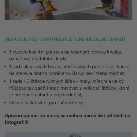
OBSAHUJE VŠE, CO POTŘEBUJETE KE KRESLENÍ OBRAZU
1 vysoce kvalitní plátno s nanesenými obrysy kresby,
označené digitálními kódy;
1 sada akrylových barev, očíslovaných podle čísel barev,
na které je plátno rozděleno. Barvy není třeba míchat;
1 sada - 3 štětce různých šířek - malý, střední a velký.
Můžete tak začít ihned malovat s velikostí štětce, která
je pro danou plochu nejvhodnější;
Návod na kreslení pro začátečníky.
Upozorňujeme, že barvy se mohou mírně lišit od těch na
fotografii!!