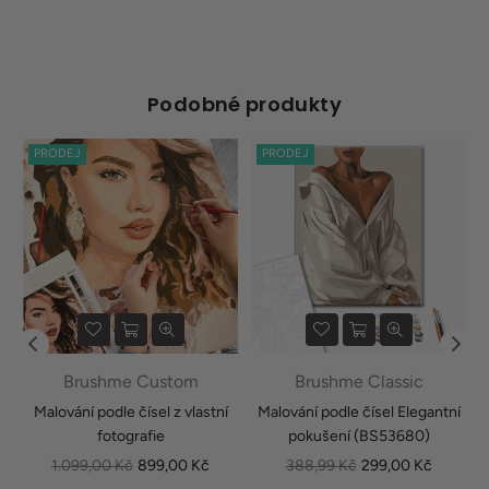
Podobné produkty
PRODEJ
PRODEJ
Brushme Custom
Brushme Classic
e
Malování podle čísel z vlastní
Malování podle čísel Elegantní
fotografie
pokušení (BS53680)
Běžná
Běžná
1.099,00 Kč
899,00 Kč
388,99 Kč
299,00 Kč
cena
cena