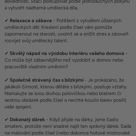
dovednosti. Stačí postupovat podle jednoduchých pokynů
a vytvořit nádherná umělecká díla.
✔
Relaxace a zábava
- Potěšení z vytváření úžasných
uměleckých děl. Kreslení podle čísel vám pomůže
zapomenout na starosti, uvolnit se a snížit stres a zároveň
rozvíjet svůj umělecký talent.
✔
Skvělý nápad na výzdobu interiéru vašeho domova
-
Co může být zábavnějšího než vyzdobit si domov nebo
pracoviště vlastním uměním?
✔
Společně strávený čas s blízkými
- Je prokázáno, že
jakákoli činnost, kterou děláte s blízkými, posiluje vztahy.
Namalujte se svou druhou polovičkou nebo bratrem či
sestrou obrázek podle čísel a nechte kouzlo barev posílit
vaše spojení.
✔
Dokonalý dárek
- Když přijde na dárky, jsme často
zmateni, protože není snadné najít ten správný dárek. Sada
na malování podle čísel (nebo dokonce hotové mistrovské