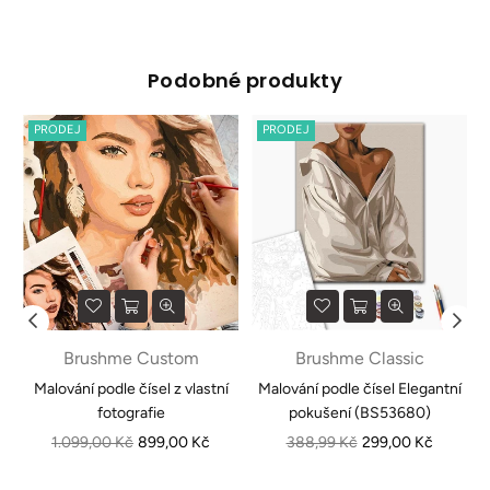
Podobné produkty
PRODEJ
PRODEJ
Brushme Custom
Brushme Classic
e
Malování podle čísel z vlastní
Malování podle čísel Elegantní
fotografie
pokušení (BS53680)
Běžná
Běžná
1.099,00 Kč
899,00 Kč
388,99 Kč
299,00 Kč
cena
cena