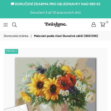
🚚 DORUČENÍ ZDARMA PRO OBJEDNAVKY NAD 990 Kč
Doručení 3 až 10 pracovních dnů
0
brushme.cz
Domovská stránka
|
Malování podle čísel Slunečné zátiší (BS51396)
PRODEJ