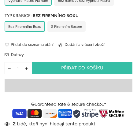
Vypnuté Plátno Na Rám
Bez Rámu A Bez Vypnutí Plátna
TYP KRABICE:
BEZ FIREMNÍHO BOXU
Bez Firemního Boxu
S Firemním Boxem
Přidat do seznamu přání
Dodání a vrácení zboží
Dotazy
PŘIDAT DO KOŠÍKU
2
Lidé, kteří nyní hledají tento produkt