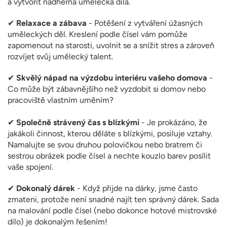
a vytvořit nádherná umělecká díla.
✔
Relaxace a zábava
- Potěšení z vytváření úžasných
uměleckých děl. Kreslení podle čísel vám pomůže
zapomenout na starosti, uvolnit se a snížit stres a zároveň
rozvíjet svůj umělecký talent.
✔
Skvělý nápad na výzdobu interiéru vašeho domova
-
Co může být zábavnějšího než vyzdobit si domov nebo
pracoviště vlastním uměním?
✔
Společně strávený čas s blízkými
- Je prokázáno, že
jakákoli činnost, kterou děláte s blízkými, posiluje vztahy.
Namalujte se svou druhou polovičkou nebo bratrem či
sestrou obrázek podle čísel a nechte kouzlo barev posílit
vaše spojení.
✔
Dokonalý dárek
- Když přijde na dárky, jsme často
zmateni, protože není snadné najít ten správný dárek. Sada
na malování podle čísel (nebo dokonce hotové mistrovské
dílo) je dokonalým řešením!