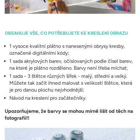
OBSAHUJE VŠE, CO POTŘEBUJETE KE KRESLENÍ OBRAZU
1 vysoce kvalitní plátno s nanesenými obrysy kresby,
označené digitálními kódy;
1 sada akrylových barev, očíslovaných podle čísel barev,
na které je plátno rozděleno. Barvy není třeba míchat;
1 sada - 3 štětce různých šířek - malý, střední a velký.
Můžete tak začít ihned malovat s velikostí štětce, která
je pro danou plochu nejvhodnější;
Návod na kreslení pro začátečníky.
Upozorňujeme, že barvy se mohou mírně lišit od těch na
fotografii!!