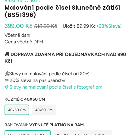
Brushme Classic
Malování podle čísel Slunečné zátiší
(BS51396)
Běžná
399,00 Kč
518,99 Kč
Uložit
89,99 Kč
(
23
%Sleva)
cena
Včetně daní
Cena včetně DPH
🚚 DOPRAVA ZDARMA PŘI OBJEDNÁVKÁCH NAD 990
Kč❗
💰Slevy na malování podle čísel od 20%
✏️20% sleva na příslušenství
💎Slevy na malování podle čísel s fotografiemi
ROZMĚR:
40X50 CM
40x50 Cm
48x60 Cm
RÁMOVÁNÍ:
VYPNUTÉ PLÁTNO NA RÁM