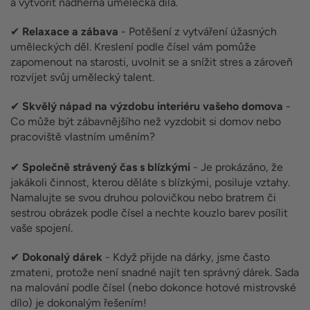
a vytvořit nádherná umělecká díla.
✔
Relaxace a zábava
- Potěšení z vytváření úžasných
uměleckých děl. Kreslení podle čísel vám pomůže
zapomenout na starosti, uvolnit se a snížit stres a zároveň
rozvíjet svůj umělecký talent.
✔
Skvělý nápad na výzdobu interiéru vašeho domova
-
Co může být zábavnějšího než vyzdobit si domov nebo
pracoviště vlastním uměním?
✔
Společně strávený čas s blízkými
- Je prokázáno, že
jakákoli činnost, kterou děláte s blízkými, posiluje vztahy.
Namalujte se svou druhou polovičkou nebo bratrem či
sestrou obrázek podle čísel a nechte kouzlo barev posílit
vaše spojení.
✔
Dokonalý dárek
- Když přijde na dárky, jsme často
zmateni, protože není snadné najít ten správný dárek. Sada
na malování podle čísel (nebo dokonce hotové mistrovské
dílo) je dokonalým řešením!