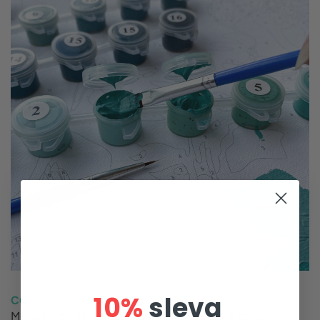
10%
sleva
CO JE TO OBRAZ PODLE ČÍSLA?
Malování podle čísel je systém, při kterém je obraz