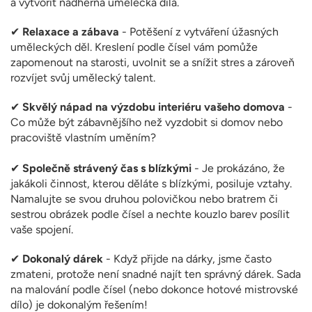
a vytvořit nádherná umělecká díla.
✔
Relaxace a zábava
- Potěšení z vytváření úžasných
uměleckých děl. Kreslení podle čísel vám pomůže
zapomenout na starosti, uvolnit se a snížit stres a zároveň
rozvíjet svůj umělecký talent.
✔
Skvělý nápad na výzdobu interiéru vašeho domova
-
Co může být zábavnějšího než vyzdobit si domov nebo
pracoviště vlastním uměním?
✔
Společně strávený čas s blízkými
- Je prokázáno, že
jakákoli činnost, kterou děláte s blízkými, posiluje vztahy.
Namalujte se svou druhou polovičkou nebo bratrem či
sestrou obrázek podle čísel a nechte kouzlo barev posílit
vaše spojení.
✔
Dokonalý dárek
- Když přijde na dárky, jsme často
zmateni, protože není snadné najít ten správný dárek. Sada
na malování podle čísel (nebo dokonce hotové mistrovské
dílo) je dokonalým řešením!