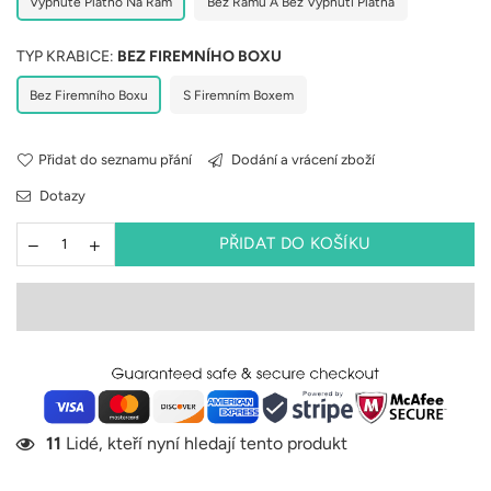
Vypnuté Plátno Na Rám
Bez Rámu A Bez Vypnutí Plátna
TYP KRABICE:
BEZ FIREMNÍHO BOXU
Bez Firemního Boxu
S Firemním Boxem
Přidat do seznamu přání
Dodání a vrácení zboží
Dotazy
PŘIDAT DO KOŠÍKU
11
Lidé, kteří nyní hledají tento produkt