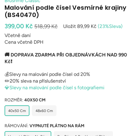
Brushme Classic
Malování podle čísel Vesmírné krajiny
(BS40470)
Běžná
399,00 Kč
518,99 Kč
Uložit
89,99 Kč
(
23
%Sleva)
cena
Včetně daní
Cena včetně DPH
🚚 DOPRAVA ZDARMA PŘI OBJEDNÁVKÁCH NAD 990
Kč❗
💰Slevy na malování podle čísel od 20%
✏️20% sleva na příslušenství
💎Slevy na malování podle čísel s fotografiemi
ROZMĚR:
40X50 CM
40x50 Cm
48x60 Cm
RÁMOVÁNÍ:
VYPNUTÉ PLÁTNO NA RÁM