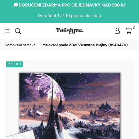
🚚 DORUČENÍ ZDARMA PRO OBJEDNAVKY NAD 990 Kč
Doručení 3 až 10 pracovních dnů
0
brushme.cz
Domovská stránka
|
Malování podle čísel Vesmírné krajiny (BS40470)
PRODEJ