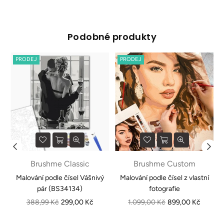
Podobné produkty
PRODEJ
PRODEJ
Brushme Classic
Brushme Custom
1
Malování podle čísel Vášnivý
Malování podle čísel z vlastní
pár (BS34134)
fotografie
Běžná
Běžná
388,99 Kč
299,00 Kč
1.099,00 Kč
899,00 Kč
cena
cena