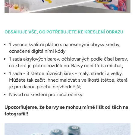
OBSAHUJE VŠE, CO POTŘEBUJETE KE KRESLENÍ OBRAZU
1 vysoce kvalitní plátno s nanesenými obrysy kresby,
označené digitálními kódy;
1 sada akrylových barev, očíslovaných podle čísel barev,
na které je plátno rozděleno. Barvy není třeba míchat;
1 sada - 3 štětce různých šířek - malý, střední a velký.
Můžete tak začít ihned malovat s velikostí štětce, která
je pro danou plochu nejvhodnější;
Návod na kreslení pro začátečníky.
Upozorňujeme, že barvy se mohou mírně lišit od těch na
fotografii!!